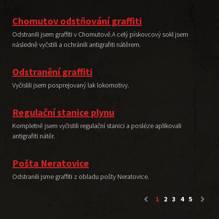
Chomutov odstňování graffiti
Odstranili jsem graffiti v Chomutově.A celý pískovcový sokl jsem
následně vyčstili a ochránili antigrafiti nátěrem.
Odstranění graffiti
Vyčislili jsem posprejovaný lak lokomotivy.
Regulační stanice plynu
Kompletně jsem vyčistili regulační stanici a posléze aplikovali
antigrafiti nátěr.
Pošta Neratovice
Odstranili jsme graffiti z obladu pošty Neratovice.
1
2
3
4
5