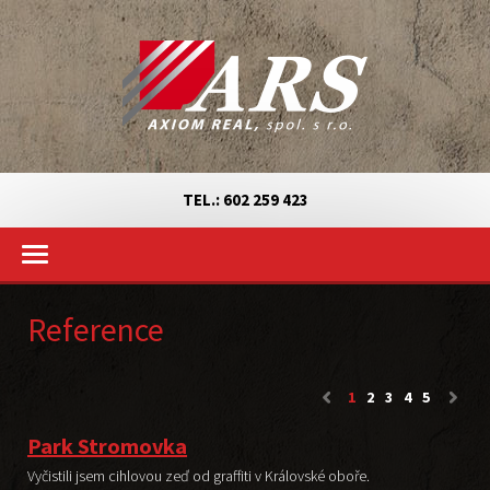
TEL.: 602 259 423
Reference
1
2
3
4
5
Park Stromovka
Vyčistili jsem cihlovou zeď od graffiti v Královské oboře.