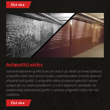
Číst více
Antigrafitti nátěry
Samotné odstranění graffiti je jen půl cesty k cíli. Ideální je ihned aplikovat
antigraffiti nátěr, který ochrání fasádu a pomůže daleko snadněji odstranit
případné další graffiti. S antigraffiti nátěry již odstraňujete další výtvory
sprejerů jen za našeho poradenství a s námi dodanými prostředky. Do
problematiky odstraňování graffiti a aplikace antigraffiti nátěrů Vás rádi
zaškolíme.
Číst více