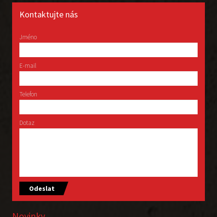
Kontaktujte nás
Jméno
E-mail
Telefon
Dotaz
Odeslat
Novinky