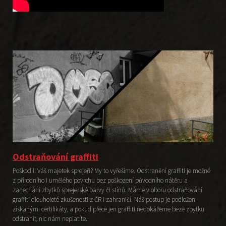
Odstraňování graffiti
Poškodili Váš majetek sprejeři? My to vyřešíme. Odstranění graffiti je možné
z přírodního i umělého povrchu bez poškození původního nátěru a
zanechání zbytků sprejerské barvy či stínů. Máme v oboru odstraňování
graffiti dlouholeté zkušenosti z ČR i zahraničí. Náš postup je podložen
získanými certifikáty, a pokud přece jen graffiti nedokážeme beze zbytku
odstranit, nic nám neplatíte.