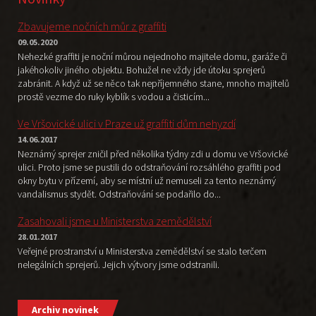
Zbavujeme nočních můr z graffiti
09.05.2020
Nehezké graffiti je noční můrou nejednoho majitele domu, garáže či
jakéhokoliv jiného objektu. Bohužel ne vždy jde útoku sprejerů
zabránit. A když už se něco tak nepříjemného stane, mnoho majitelů
prostě vezme do ruky kyblík s vodou a čisticím...
Ve Vršovické ulici v Praze už graffiti dům nehyzdí
14.06.2017
Neznámý sprejer zničil před několika týdny zdi u domu ve Vršovické
ulici. Proto jsme se pustili do odstraňování rozsáhlého graffiti pod
okny bytu v přízemí, aby se místní už nemuseli za tento neznámý
vandalismus stydět. Odstraňování se podařilo do...
Zasahovali jsme u Ministerstva zemědělství
28.01.2017
Veřejné prostranství u Ministerstva zemědělství se stalo terčem
nelegálních sprejerů. Jejich výtvory jsme odstranili.
Archiv novinek